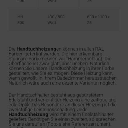
400
Watt
25
HH
400 / 800
600 x 1100 x
800
Watt
25
Die
Handtuchheizung
en können in allen RAL
Farben gefertigt werden. Die hier erkennbare
Standard Farbe nennen wir "Hammerschlag). Die
Oberfläche ist zwar glatt, aber uneben. Natürlich
können Sie unsere Handtuchheizung in ihrer Farbe
gestallten, wie Sie es mögen. Diese Heizung kann,
wenn gewollt, in Ihrem Badezimmer herausstechen.
Natürlich wäre auch eine dezente Variante möglich.
Der Handtuchhalter besteht aus gebürstetem
Edelstahl und verleiht der Heizung eine zeitlose und
edle Optik. Das Besondere an dieser Heizung ist die
zweistufige Leistungsschaltung. Jede
Handtuchheizung
wird mit einem Edelstahlhalter
geliefert. Benötigen Sie einen zweiten, so sprechen
Sie uns darauf an (Foto siehe Referenzen unten).