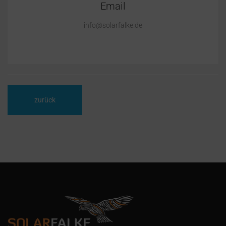
Email
info@solarfalke.de
zurück