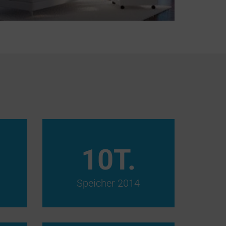
10
T.
Speicher 2014