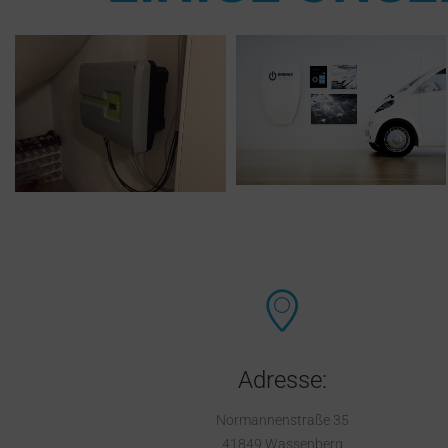
Adresse:
Normannenstraße 35
41849 Wassenberg