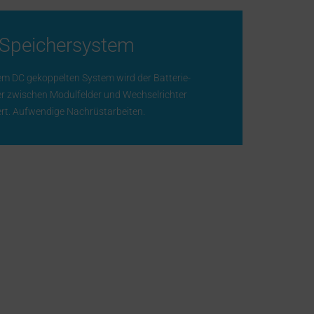
Speichersystem
em DC gekoppelten System wird der Batterie-
er zwischen Modulfelder und Wechselrichter
iert. Aufwendige Nachrüstarbeiten.