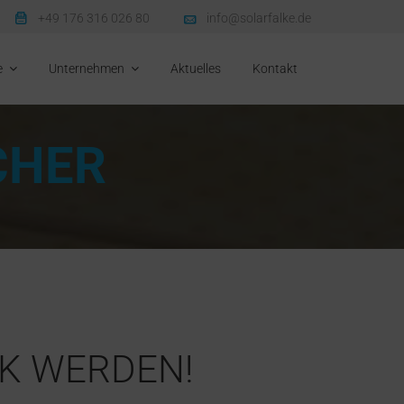
+49 176 316 026 80
info@solarfalke.de
e
Unternehmen
Aktuelles
Kontakt
CHER
RK WERDEN!