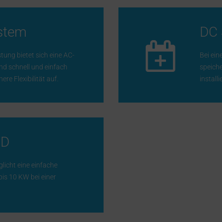
stem
DC 
ung bietet sich eine AC-
Bei ein
nd schnell und einfach
speich
ere Flexibilität auf.
install
YD
icht eine einfache
bis 10 KW bei einer