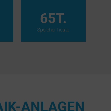
65
T.
Speicher heute
AIK-ANLAGEN