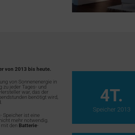
er von 2013 bis heute.
zung von Sonnenenergie in
g zu jeder Tages- und
4
T.
ersteller war, das der
bendstunden benötigt wird,
.
Speicher 2013
 Speicher ist eine
nicht mehr notwendig.
mit den
Batterie
-