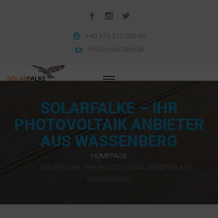
+49 176 316 026 80
info@solarfalke.de
SOLARFALKE – IHR
PHOTOVOLTAIK ANBIETER
AUS WASSENBERG
HOMEPAGE
SOLARFALKE - IHR PHOTOVOLTAIK ANBIETER AUS
WASSENBERG