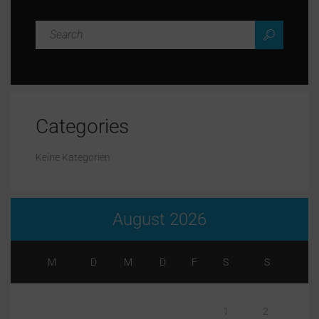
Categories
Keine Kategorien
August 2026
M
D
M
D
F
S
S
1
2