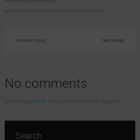
Anbieter aus Wassenberg
Wir bieten Ihnen komplette Photovoltaik Systeme an.
Previous Image
Next Image
No comments
Du musst
angemeldet
sein, um einen Kommentar abzugeben.
Search