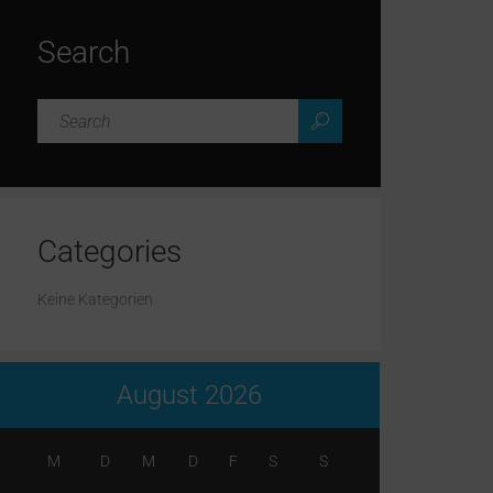
Search
Categories
Keine Kategorien
August 2026
M
D
M
D
F
S
S