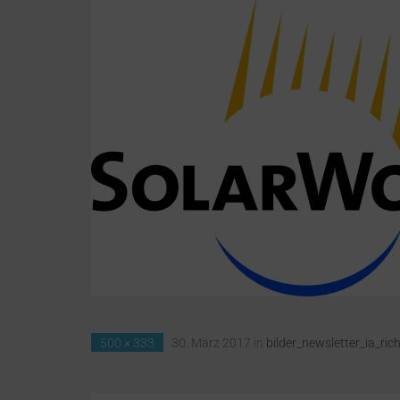
500 × 333
30. März 2017
in
bilder_newsletter_ia_ric