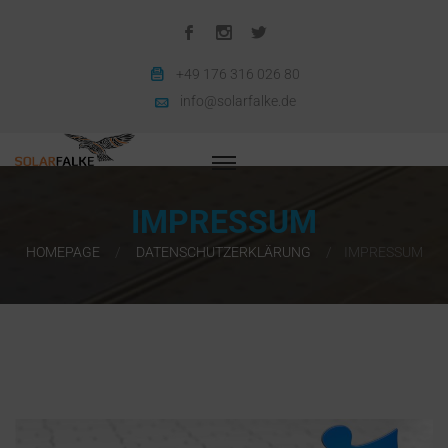
+49 176 316 026 80
info@solarfalke.de
IMPRESSUM
HOMEPAGE
DATENSCHUTZERKLÄRUNG
IMPRESSUM