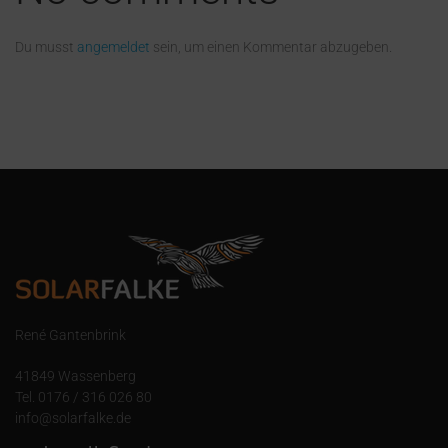
Du musst
angemeldet
sein, um einen Kommentar abzugeben.
René Gantenbrink
41849 Wassenberg
Tel. 0176 / 316 026 80
info@solarfalke.de